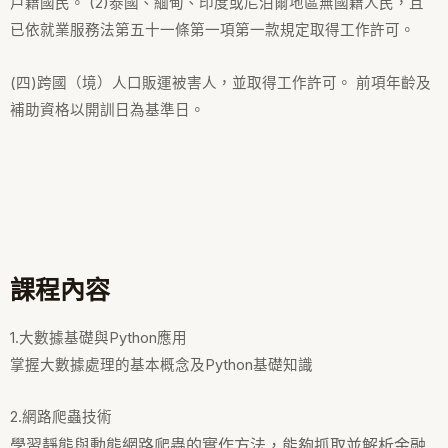
戶籍國民。 (2)泰國、緬甸、印度或尼泊爾地區無國籍人民，且
已依就業服務法第五十一條第一項第一款規定取得工作許可。
(四)跨國（境）人口販運被害人，並取得工作許可。 前項年齡及
補助資格以開訓日為基準日。
課程內容
1.大數據基礎與Python應用
掌握大數據處理的基本概念及Python基礎知識
2.網路爬蟲技術
學習靜態與動態網路爬蟲的實作方法，能夠抓取並解析金融