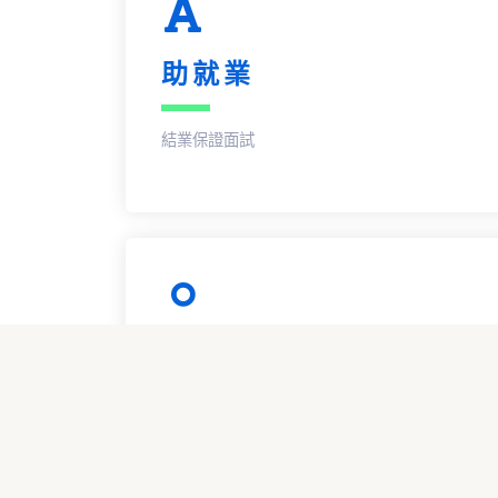
助就業
結業保證面試
擁證照
輔考國際認證