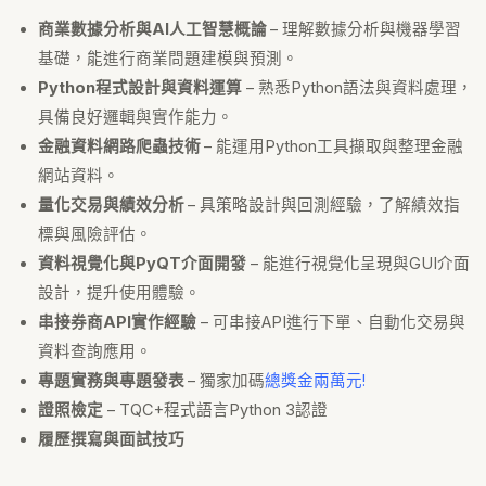
商業數據分析與AI人工智慧概論
– 理解數據分析與機器學習
基礎，能進行商業問題建模與預測。
Python程式設計與資料運算
– 熟悉Python語法與資料處理，
具備良好邏輯與實作能力。
金融資料網路爬蟲技術
– 能運用Python工具擷取與整理金融
網站資料。
量化交易與績效分析
– 具策略設計與回測經驗，了解績效指
標與風險評估。
資料視覺化與PyQT介面開發
– 能進行視覺化呈現與GUI介面
設計，提升使用體驗。
串接券商API實作經驗
– 可串接API進行下單、自動化交易與
資料查詢應用。
專題實務與專題發表
– 獨家加碼
總獎金兩萬元!
證照檢定
– TQC+程式語言Python 3認證
履歷撰寫與面試技巧