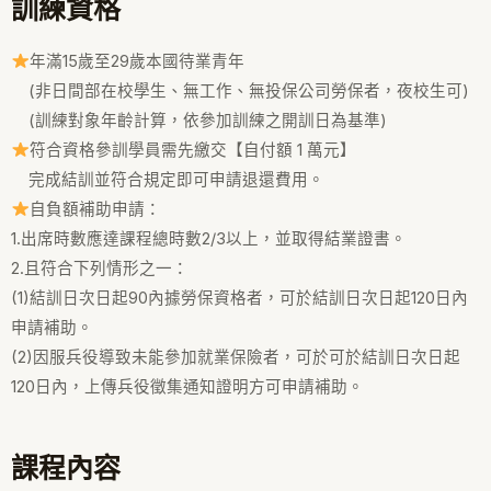
訓練資格
年滿15歲至29歲本國待業青年
(非日間部在校學生、無工作、無投保公司勞保者，夜校生可)
(訓練對象年齡計算，依參加訓練之開訓日為基準)
符合資格參訓學員需先繳交【自付額 1 萬元】
完成結訓並符合規定即可申請退還費用。
自負額補助申請：
1.出席時數應達課程總時數2/3以上，並取得結業證書。
2.且符合下列情形之一：
(1)結訓日次日起90內據勞保資格者，可於結訓日次日起120日內
申請補助。
(2)因服兵役導致未能參加就業保險者，可於可於結訓日次日起
120日內，上傳兵役徵集通知證明方可申請補助。
課程內容