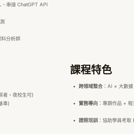
接 ChatGPT API
測
量資料分析師
課程特色
跨領域整合
：AI × 大數
者，夜校生可)
實務導向
：專題作品 + 程
準)
】
證照培訓
：協助學員考取 P