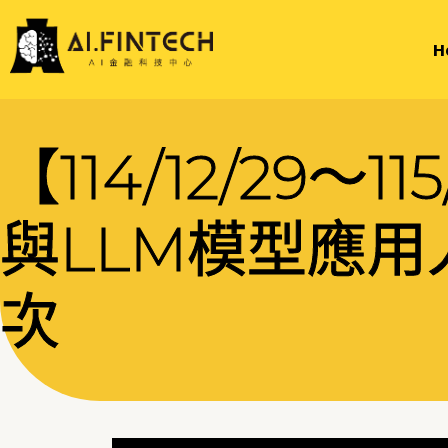
H
【114/12/29～1
與LLM模型應
次