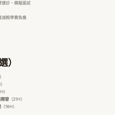
歷健診、模擬面試
畫減輕學費負擔
選）
H）
H）
1H）
與開發
（21H）
理
（18H）