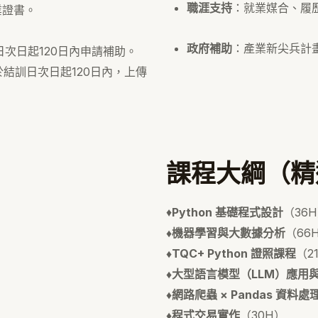
職涯支持
：就業媒合、履
業證書。
政府補助
：產業新尖兵計
日次日起120日內申請補助。
於結訓日次日起120日內，上傳
課程大綱（精
♦️
Python 基礎程式設計
（36
♦️機器學習與大數據分析
（66
♦️TQC+ Python 證照課程
（2
♦️大型語言模型（LLM）應用
♦️網路爬蟲 × Pandas 資料處
♦️程式交易實作
（30H）