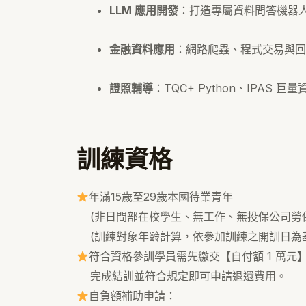
LLM 應用開發
：打造專屬資料問答機器人、串
金融資料應用
：網路爬蟲、程式交易與回
證照輔導
：TQC+ Python、IPAS 巨
訓練資格
年滿15歲至29歲本國待業青年
(非日間部在校學生、無工作、無投保公司勞保
(訓練對象年齡計算，依參加訓練之開訓日為基
符合資格參訓學員需先繳交【自付額 1 萬元
完成結訓並符合規定即可申請退還費用。
自負額補助申請：