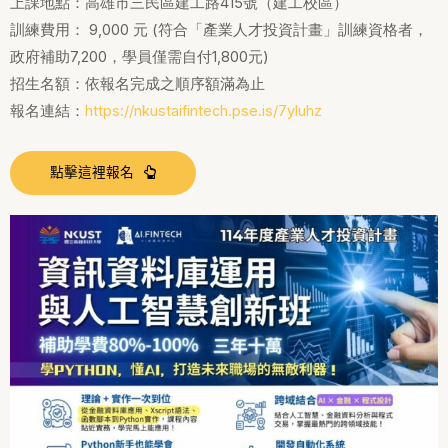
上課地點：高雄市三民區建工路415號（建工校區）
訓練費用： 9,000 元 (符合「產業人才投資計畫」訓練資格者，
政府補助7,200，學員僅需自付1,800元)
招生名額：依報名完成之順序額滿為止
報名連結：
https://nkustaifintech.pse.is/7yluhz
點擊這裡報名